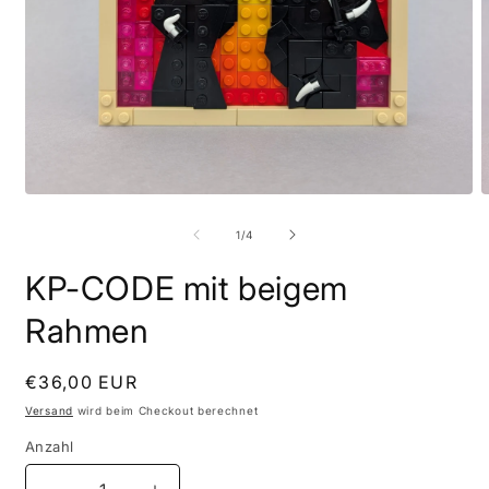
Medien
M
1
2
in
i
von
1
/
4
Modal
M
öffnen
ö
KP-CODE mit beigem
Rahmen
Normaler
€36,00 EUR
Preis
Versand
wird beim Checkout berechnet
Anzahl
Anzahl