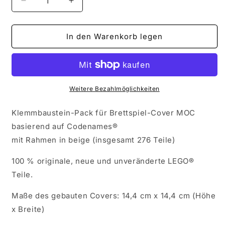
Verringere
Erhöhe
die
die
Menge
Menge
für
für
In den Warenkorb legen
KP-
KP-
CODE
CODE
mit
mit
beigem
beigem
Rahmen
Rahmen
Weitere Bezahlmöglichkeiten
Klemmbaustein-Pack für Brettspiel-Cover MOC
basierend auf Codenames
®
mit
Rahmen in beige (insgesamt 276 Teile)
100 % originale, neue und unveränderte LEGO®
Teile.
Maße des gebauten Covers: 14,4 cm x 14,4 cm (Höhe
x Breite)